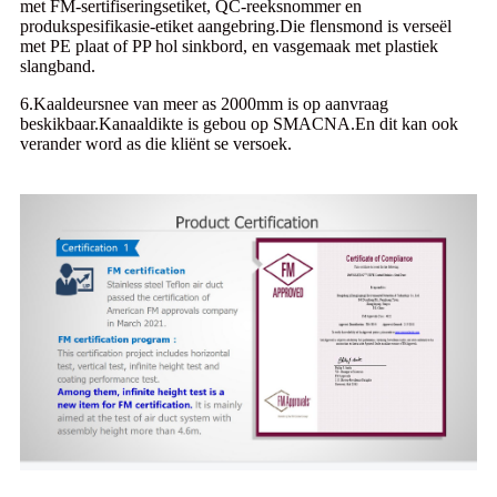
met FM-sertifiseringsetiket, QC-reeksnommer en
produkspesifikasie-etiket aangebring.Die flensmond is verseël
met PE plaat of PP hol sinkbord, en vasgemaak met plastiek
slangband.
6.Kaaldeursnee van meer as 2000mm is op aanvraag
beskikbaar.Kanaaldikte is gebou op SMACNA.En dit kan ook
verander word as die kliënt se versoek.