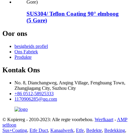
SUS304/ Teflon Coating 90° elmboog
(5 Gore)
Oor ons
besigheids profiel
Ons Fabriek
Produkte
Kontak Ons
No. 8, Dianchangweg, Anqing Village, Fenghuang Town,
Zhangjiagang City, Suzhou City
+86 0512-58925333
1170906285@qq.com
© Kopiereg - 2010-2023: Alle regte voorbehou.
Werfkaart
-
AMP
selfoon
Sus+Coating
,
Etfe Duct
,
Kanaalwerk
,
Etfe
,
Bedekte
,
Bedekking
,