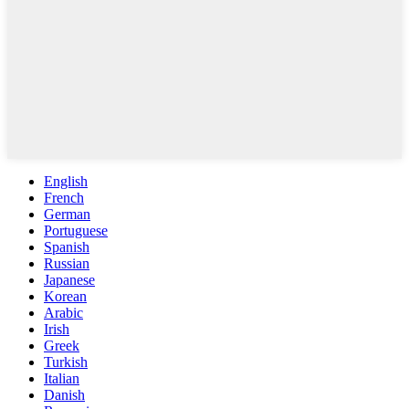
English
French
German
Portuguese
Spanish
Russian
Japanese
Korean
Arabic
Irish
Greek
Turkish
Italian
Danish