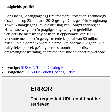
besigheids profiel
Dongsheng (Zhangjiagang) Environment Protection Technology
Co., Ltd.is op 25 Januarie 2018 gestig. Dit is geleë in Fenghuang
Town, Zhangjiagang, by die kruising van Tongxi snelweg en
Huwu snelweg, met 'n pragtige omgewing en gerieflike
vervoer.Die maatskappy beslaan 'n oppervlakte van 10000
vierkante meter, het 'n geregistreerde kapitaal van 80 miljoen
Yuan.Op die oomblik word die produkte hoofsaaklik gebruik in
halfgeleier, paneel, geïntegreerde stroombaan, medisyne,
omgewingsbeskerming, chemiese industrie en ander nywerhede.
Vorige:
SUS304/ Teflon Coating Eindkap
Volgende:
SUS304/ Teflon Coating Offset