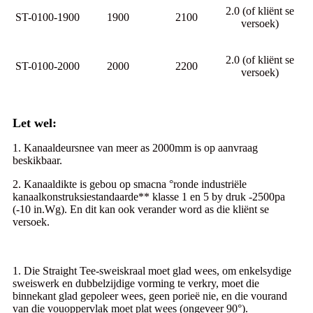
2.0 (of kliënt se
ST-0100-1900
1900
2100
versoek)
2.0 (of kliënt se
ST-0100-2000
2000
2200
versoek)
Let wel:
1. Kanaaldeursnee van meer as 2000mm is op aanvraag
beskikbaar.
2. Kanaaldikte is gebou op smacna °ronde industriële
kanaalkonstruksiestandaarde** klasse 1 en 5 by druk -2500pa
(-10 in.Wg). En dit kan ook verander word as die kliënt se
versoek.
1. Die Straight Tee-sweiskraal moet glad wees, om enkelsydige
sweiswerk en dubbelzijdige vorming te verkry, moet die
binnekant glad gepoleer wees, geen porieë nie, en die vourand
van die vouoppervlak moet plat wees (ongeveer 90°).