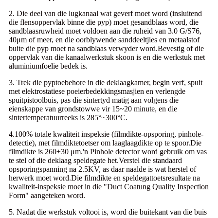
2. Die deel van die lugkanaal wat geverf moet word (insluitend
die flensoppervlak binne die pyp) moet gesandblaas word, die
sandblaasruwheid moet voldoen aan die ruheid van 3.0 G/S76,
40μm of meer, en die oorblywende sanddeeltjies en metaalstof
buite die pyp moet na sandblaas verwyder word.Bevestig of die
oppervlak van die kanaalwerkstuk skoon is en die werkstuk met
aluminiumfoelie bedek is.
3. Trek die pyptoebehore in die deklaagkamer, begin verf, spuit
met elektrostatiese poeierbedekkingsmasjien en verlengde
spuitpistoolbuis, pas die sintertyd matig aan volgens die
eienskappe van grondstowwe vir 15~20 minute, en die
sintertemperatuurreeks is 285°~300°C.
4.100% totale kwaliteit inspeksie (filmdikte-opsporing, pinhole-
detectie), met filmdiktetoetser om laaglaagdikte op te spoor.Die
filmdikte is 260±30 μm.'n Pinhole detector word gebruik om vas
te stel of die deklaag speldegate het.Verstel die standaard
opsporingspanning na 2.5KV, as daar naalde is wat herstel of
herwerk moet word.Die filmdikte en speldegattoetsresultate na
kwaliteit-inspeksie moet in die "Duct Coatung Quality Inspection
Form" aangeteken word.
5. Nadat die werkstuk voltooi is, word die buitekant van die buis