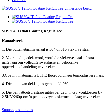
SUS304/ Teflon Coating Reguit Tee
Kanaalwerk
1. Die buitemetaalmateriaal is 304 of 316 vlekvrye staal.
2. Voordat dit gedek word, word die vlekvrye staal substraat
nagegaan om volledige sweislasse en behoorlike
oppervlakbehandeling te verseker.
3.Coating materiaal is ETFE fluoropolymeer termoplastiese hars.
4. Die dikte van deklaag is gemiddeld 260μ.
5. Die pengattoetsprestasie uitgevoer deur 'n GS-vonktoetser by
2.5KV/260μ om 'n pennoolvrye beskermende laag te verseker.
Stuur e-pos aan ons