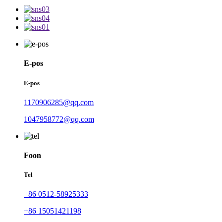
E-pos
E-pos
1170906285@qq.com
1047958772@qq.com
Foon
Tel
+86 0512-58925333
+86 15051421198