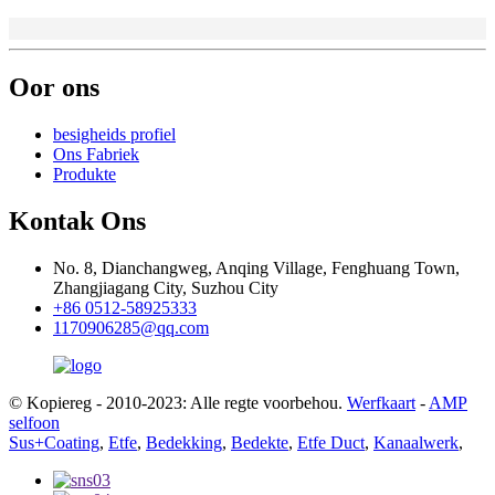
Oor ons
besigheids profiel
Ons Fabriek
Produkte
Kontak Ons
No. 8, Dianchangweg, Anqing Village, Fenghuang Town,
Zhangjiagang City, Suzhou City
+86 0512-58925333
1170906285@qq.com
© Kopiereg - 2010-2023: Alle regte voorbehou.
Werfkaart
-
AMP
selfoon
Sus+Coating
,
Etfe
,
Bedekking
,
Bedekte
,
Etfe Duct
,
Kanaalwerk
,