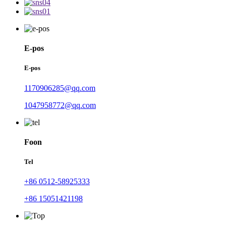
E-pos
E-pos
1170906285@qq.com
1047958772@qq.com
Foon
Tel
+86 0512-58925333
+86 15051421198