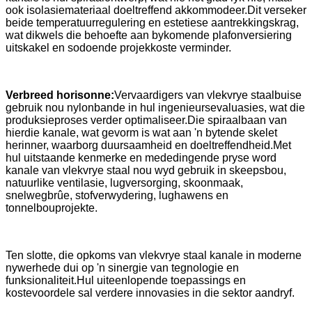
ook isolasiemateriaal doeltreffend akkommodeer.Dit verseker
beide temperatuurregulering en estetiese aantrekkingskrag,
wat dikwels die behoefte aan bykomende plafonversiering
uitskakel en sodoende projekkoste verminder.
Verbreed horisonne:
Vervaardigers van vlekvrye staalbuise
gebruik nou nylonbande in hul ingenieursevaluasies, wat die
produksieproses verder optimaliseer.Die spiraalbaan van
hierdie kanale, wat gevorm is wat aan 'n bytende skelet
herinner, waarborg duursaamheid en doeltreffendheid.Met
hul uitstaande kenmerke en mededingende pryse word
kanale van vlekvrye staal nou wyd gebruik in skeepsbou,
natuurlike ventilasie, lugversorging, skoonmaak,
snelwegbrûe, stofverwydering, lughawens en
tonnelbouprojekte.
Ten slotte, die opkoms van vlekvrye staal kanale in moderne
nywerhede dui op 'n sinergie van tegnologie en
funksionaliteit.Hul uiteenlopende toepassings en
kostevoordele sal verdere innovasies in die sektor aandryf.