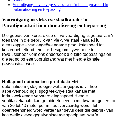
Vooruitgang in vlekvrye staalkanale: 'n Paradigmaskuif in
outomatisering en toepassing
Vooruitgang in vlekvrye staalkanale: 'n
Paradigmaskuif in outomatisering en toepassing
Die gebied van konstruksie en vervaardiging is getuie van 'n
toename in die gebruik van vlekvrye staal kanale.Hul
eienskappe – van ongeëwenaarde produksiespoed tot
kostedoeltreffendheid – is besig om nywerhede te
revolusioneer.Kom ons ondersoek die talle toepassings en
die tegnologiese vooruitgang wat met hierdie kanale
geassosieer word.
Hoëspoed outomatiese produksie:
Met
outomatiseringstegnologie wat aangepas is vir hoë
aspekverhoudings, spog vlekvrye staalkanale met
indrukwekkende vervaardigingsspoed.Hierdie
ventilasiekanale kan gemiddeld teen 'n merkwaardige tempo
van 20 tot 40 meter per minuut vervaardig word.Hul
doeltreffendheid word verder aangevul deur die gebruik van
koste-effektiewe gegalvaniseerde spoelplate, wat 'n