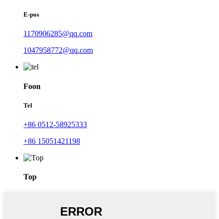
E-pos
1170906285@qq.com
1047958772@qq.com
Foon
Tel
+86 0512-58925333
+86 15051421198
Top