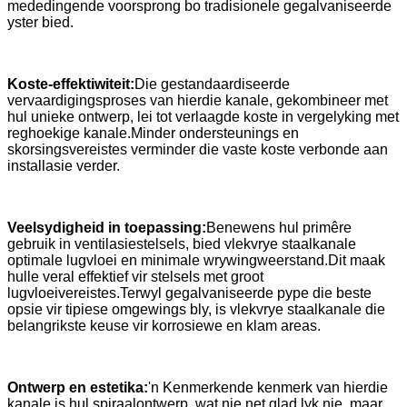
mededingende voorsprong bo tradisionele gegalvaniseerde
yster bied.
Koste-effektiwiteit:
Die gestandaardiseerde
vervaardigingsproses van hierdie kanale, gekombineer met
hul unieke ontwerp, lei tot verlaagde koste in vergelyking met
reghoekige kanale.Minder ondersteunings en
skorsingsvereistes verminder die vaste koste verbonde aan
installasie verder.
Veelsydigheid in toepassing:
Benewens hul primêre
gebruik in ventilasiestelsels, bied vlekvrye staalkanale
optimale lugvloei en minimale wrywingweerstand.Dit maak
hulle veral effektief vir stelsels met groot
lugvloeivereistes.Terwyl gegalvaniseerde pype die beste
opsie vir tipiese omgewings bly, is vlekvrye staalkanale die
belangrikste keuse vir korrosiewe en klam areas.
Ontwerp en estetika:
'n Kenmerkende kenmerk van hierdie
kanale is hul spiraalontwerp, wat nie net glad lyk nie, maar