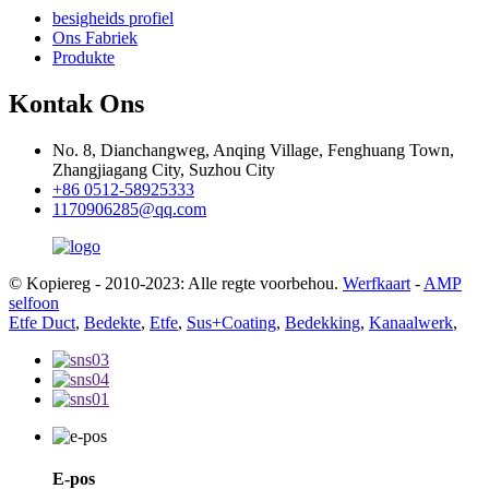
besigheids profiel
Ons Fabriek
Produkte
Kontak Ons
No. 8, Dianchangweg, Anqing Village, Fenghuang Town,
Zhangjiagang City, Suzhou City
+86 0512-58925333
1170906285@qq.com
© Kopiereg - 2010-2023: Alle regte voorbehou.
Werfkaart
-
AMP
selfoon
Etfe Duct
,
Bedekte
,
Etfe
,
Sus+Coating
,
Bedekking
,
Kanaalwerk
,
E-pos